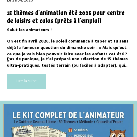
Le 21/04/2026
15 thèmes d’animation été 2026 pour centre
de loisirs et colos (prêts à l’emploi)
Salut les animateurs !
On est fin avril 2026, le soleil commence à taper et tu sens
déjà la fameuse question du dimanche soir : « Mais qu’est-
ce que je vais bien pouvoir faire avec les enfants cet été ?
Pas de panique, je t’ai préparé une sélection de 15 thèmes
»
ultra-pratiques, testés terrain (ou faciles à adapter), qui
marchent super bien en centre de loisirs, centre aéré et
colo.
Lire la suite