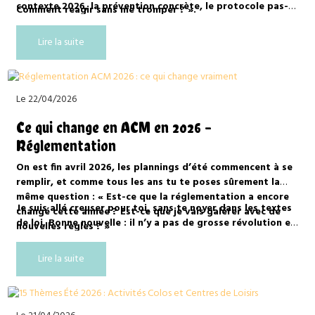
contexte 2026, la prévention concrète, le protocole pas-à-
Comment réagir sans me tromper ? ».
pas en cas de situation, et des outils prêts à l’emploi.
Lire la suite
Le 22/04/2026
Ce qui change en ACM en 2026 -
Réglementation
On est fin avril 2026, les plannings d’été commencent à se
remplir, et comme tous les ans tu te poses sûrement la
même question : « Est-ce que la réglementation a encore
Je suis allé creuser pour toi, sans te noyer dans les textes
changé cette année ? Est-ce que je vais galérer avec de
de loi. Bonne nouvelle : il n’y a pas de grosse révolution en
nouvelles règles ? »
2026. Les bases restent stables. Mais il y a quand même
quelques points qui se renforcent sur le terrain, surtout
Lire la suite
sur la protection des enfants et les contrôles.