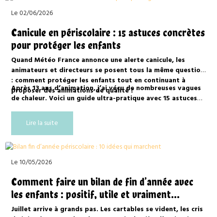
périscolaires n’en ont pas).
Le 02/06/2026
Canicule en périscolaire : 15 astuces concrètes
pour protéger les enfants
Quand Météo France annonce une alerte canicule, les
animateurs et directeurs se posent tous la même question
: comment protéger les enfants tout en continuant à
Après 13 ans d’animation, j’ai vécu de nombreuses vagues
proposer des animations de qualité ?
de chaleur. Voici un guide ultra-pratique avec 15 astuces
concrètes, testées sur le terrain, pour gérer sereinement
les fortes températures en ALSH et périscolaire.
Lire la suite
Le 10/05/2026
Comment faire un bilan de fin d’année avec
les enfants : positif, utile et vraiment
enrichissant
Juillet arrive à grands pas. Les cartables se vident, les cris