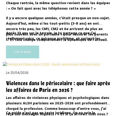
et astuces
Chaque rentrée, la même question revient dans les équipes
: « On fait quoi avec les téléphones cette année ? »
Il y a encore quelques années, c’était presque un non-sujet.
Aujourd’hui, même si les tout-petits (3-8 ans) en ont
encore très peu, les CM1, CM2 et 6e arrivent de plus en
Après 13 ans sur le terrain, je te partage ce que j’ai
plus souvent avec un portable « pour rassurer les parents
réellement vécu, ce qui pose problème, et surtout les
». Et cela change complètement la dynamique de l’accueil.
solutions concrètes qui fonctionnent au quotidien.
Lire la suite
Le 25/04/2026
Violences dans le périscolaire : que faire après
les affaires de Paris en 2026 ?
Les affaires de violences physiques et psychologiques dans
plusieurs ALSH parisiens en 2025-2026 ont profondément
choqué la profession. Comme beaucoup d’entre vous, j’ai
Ce guide n’est pas un texte juridique. On va voir le
reçu des messages inquiets : « Et si ça arrivait chez nous ?