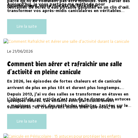
parce qu'ils ne voulaient pas être mouillés. Sans parler des
Aujourd'hui, je vous partage ma méthode pour
qu'animateurs, notre rôle est de faire rêver.
centaines de litres d'eau potable gaspillés en un clin d'œil.
transformer vos après-midis caniculaires en véritables
aventures immersives. Sortez vos éponges et vos
déguisements, on va scénariser tout ça !
Lire la suite
Le 21/06/2026
Comment bien aérer et rafraîchir une salle
d’activité en pleine canicule
En 2026, les épisodes de fortes chaleurs et de canicule
arrivent de plus en plus tôt et durent plus longtemps.
Depuis 2013, j’ai vu des salles se transformer en étuves en
L’objectif de cet article n’est pas de te donner des astuces
quelques heures. Les enfants sont particulièrement
« magiques », mais des méthodes réalistes, testées sur le
vulnérables : ils transpirent moins bien que nous, ils ne
terrain et conformes aux recommandations officielles des
disent pas toujours quand ils ont soif, et un coup de
pouvoirs publics pour les Accueils Collectifs de Mineurs
chaleur peut arriver vite.
Lire la suite
(ACM). On va parler de ce qui marche vraiment quand on
n’a pas de climatisation (et la plupart des structures