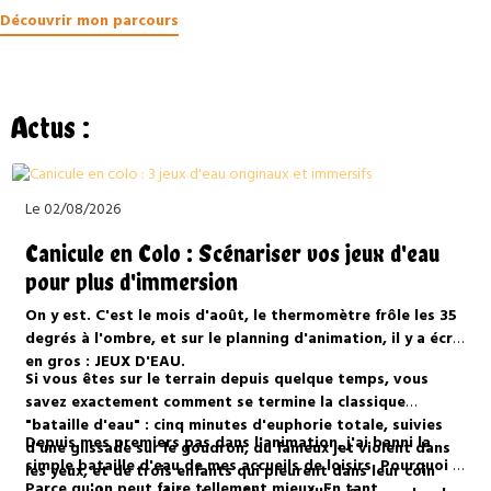
Découvrir mon parcours
Actus :
Le 02/08/2026
Canicule en Colo : Scénariser vos jeux d'eau
pour plus d'immersion
On y est. C'est le mois d'août, le thermomètre frôle les 35
degrés à l'ombre, et sur le planning d'animation, il y a écrit
en gros : JEUX D'EAU.
Si vous êtes sur le terrain depuis quelque temps, vous
savez exactement comment se termine la classique
"bataille d'eau" : cinq minutes d'euphorie totale, suivies
Depuis mes premiers pas dans l'animation, j'ai banni la
d'une glissade sur le goudron, du fameux jet violent dans
simple bataille d'eau de mes accueils de loisirs. Pourquoi ?
les yeux, et de trois enfants qui pleurent dans leur coin
Parce qu'on peut faire tellement mieux. En tant