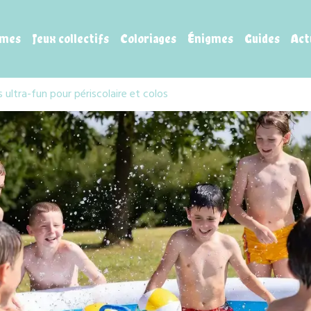
mes
Jeux collectifs
Coloriages
Énigmes
Guides
Act
s ultra-fun pour périscolaire et colos