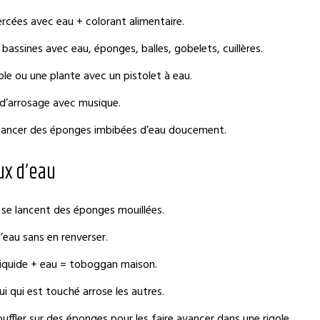
percées avec eau + colorant alimentaire.
s bassines avec eau, éponges, balles, gobelets, cuillères.
ble ou une plante avec un pistolet à eau.
 d’arrosage avec musique.
e lancer des éponges imbibées d’eau doucement.
ux d’eau
 se lancent des éponges mouillées.
l’eau sans en renverser.
liquide + eau = toboggan maison.
ui qui est touché arrose les autres.
ffler sur des éponges pour les faire avancer dans une rigole.